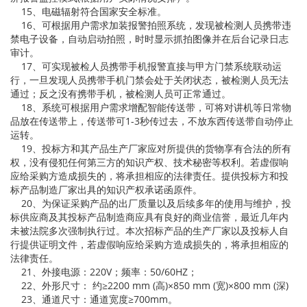
15、电磁辐射符合国家安全标准。
16、可根据用户需求加装报警拍照系统，发现被检测人员携带违
禁电子设备，自动启动拍照，时时显示抓拍图像并在后台记录日志
审计。
17、可实现被检人员携带手机报警直接与甲方门禁系统联动运
行，一旦发现人员携带手机门禁会处于关闭状态，被检测人员无法
通过；反之没有携带手机，被检测人员可正常通过。
18、系统可根据用户需求增配智能传送带，可将对讲机等日常物
品放在传送带上，传送带可1-3秒传过去，不放东西传送带自动停止
运转。
19、投标方和其产品生产厂家应对所提供的货物享有合法的所有
权，没有侵犯任何第三方的知识产权、技术秘密等权利。若虚假响
应给采购方造成损失的，将承担相应的法律责任。提供投标方和投
标产品制造厂家出具的知识产权承诺函原件。
20、为保证采购产品的出厂质量以及后续多年的使用与维护，投
标供应商及其投标产品制造商应具有良好的商业信誉，最近几年内
未被法院多次强制执行过。本次招标产品的生产厂家以及投标人自
行提供证明文件，若虚假响应给采购方造成损失的，将承担相应的
法律责任。
21、外接电源：220V；频率：50/60HZ；
22、外形尺寸： 约≥2200 mm (高)×850 mm (宽)×800 mm (深)
23、通道尺寸：通道宽度≥700mm。