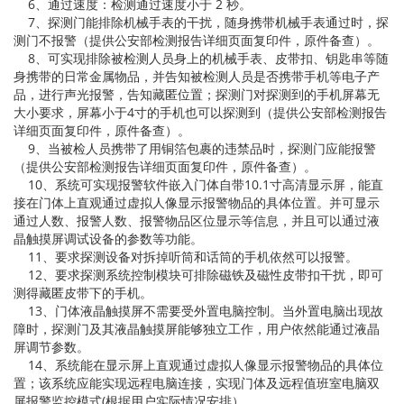
6、通过速度：检测通过速度小于 2 秒。
7、探测门能排除机械手表的干扰，随身携带机械手表通过时，探
测门不报警（提供公安部检测报告详细页面复印件，原件备查）。
8、可实现排除被检测人员身上的机械手表、皮带扣、钥匙串等随
身携带的日常金属物品，并告知被检测人员是否携带手机等电子产
品，进行声光报警，告知藏匿位置；探测门对探测到的手机屏幕无
大小要求，屏幕小于4寸的手机也可以探测到（提供公安部检测报告
详细页面复印件，原件备查）。
9、当被检人员携带了用铜箔包裹的违禁品时，探测门应能报警
（提供公安部检测报告详细页面复印件，原件备查）。
10、系统可实现报警软件嵌入门体自带10.1寸高清显示屏，能直
接在门体上直观通过虚拟人像显示报警物品的具体位置。并可显示
通过人数、报警人数、报警物品区位显示等信息，并且可以通过液
晶触摸屏调试设备的参数等功能。
11、要求探测设备对拆掉听筒和话筒的手机依然可以报警。
12、要求探测系统控制模块可排除磁铁及磁性皮带扣干扰，即可
测得藏匿皮带下的手机。
13、门体液晶触摸屏不需要受外置电脑控制。当外置电脑出现故
障时，探测门及其液晶触摸屏能够独立工作，用户依然能通过液晶
屏调节参数。
14、系统能在显示屏上直观通过虚拟人像显示报警物品的具体位
置；该系统应能实现远程电脑连接，实现门体及远程值班室电脑双
屏报警监控模式(根据用户实际情况安排）。