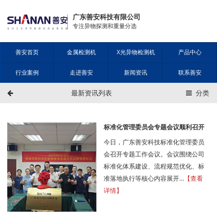
广东善安科技有限公司
专注异物探测和重量分选
善安首页
金属检测机
X光异物检测机
产品中心
行业案例
走进善安
新闻资讯
联系善安
最新资讯列表
分类
标准化管理委员会专题会议顺利召开
今日，广东善安科技标准化管理委员
会召开专题工作会议。会议围绕公司
标准化体系建设、流程规范优化、标
准落地执行等核心内容展开…
【查看
详情】