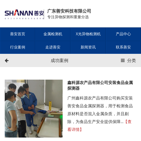
广东善安科技有限公司
专注异物探测和重量分选
善安首页
金属检测机
X光异物检测机
产品中心
行业案例
走进善安
新闻资讯
联系善安
成功案例
分类
鑫科源农产品有限公司安装食品金属
探测器
广州鑫科源农产品有限公司购买安装
善安食品金属探测器，用于检测食品
原材料是否混入金属杂质，并且剔
除，为食品生产安全提供保障...
【查
看详情】