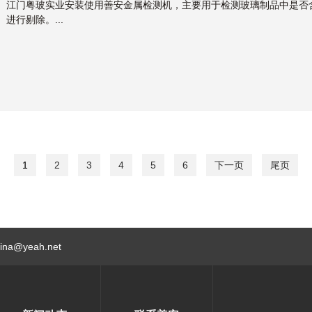
江门粤玻实业安装使用善安金属检测机，主要用于检测玻璃制品中是否
进行剔除。...
1
2
3
4
5
6
下一页
尾页
hina@yeah.net