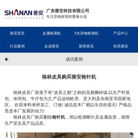
广东善安科技有限公司
专注异物探测和重量分选
善安首页
金属检测机
X光异物检测机
产品中心
行业案例
走进善安
新闻资讯
联系善安
成功案例
格林皮具购买善安检针机
格林皮具厂座落于有"皮具之都"之称的花都狮岭镇,以生产时装
包、休闲包、牛仔包为主,产品远销欧美、意大利及东南亚等国家地
区。 欢迎来料来样加工、订做! 诚信是本厂赖以生存的基石! 严格品
质是本厂发展的动力!
格林皮具厂购买删除
检针机
，用以检测断针及金属杂质，保障
生产安全及产品品质。