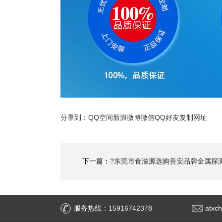
分享到：
QQ空间
新浪微博
微信
QQ好友
复制网址
下一篇：
?东莞市食滋源选购善安品牌金属探
服务热线：15916742378
atxc