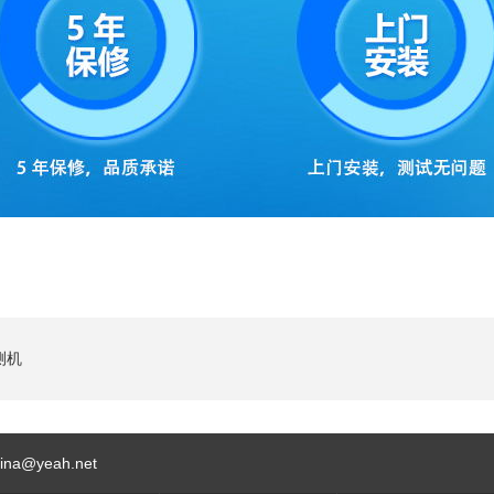
测机
hina@yeah.net